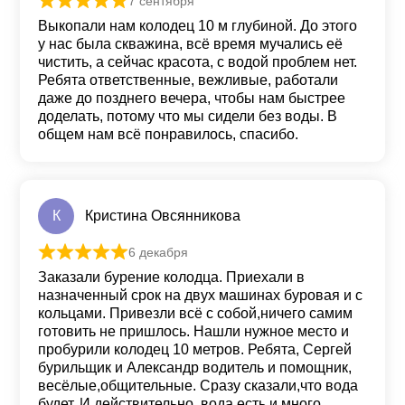
7 сентября
Оценка
5
из 5
Выкопали нам колодец 10 м глубиной. До этого
у нас была скважина, всё время мучались её
чистить, а сейчас красота, с водой проблем нет.
Ребята ответственные, вежливые, работали
даже до позднего вечера, чтобы нам быстрее
доделать, потому что мы сидели без воды. В
общем нам всё понравилось, спасибо.
К
Кристина Овсянникова
6 декабря
Оценка
5
из 5
Заказали бурение колодца. Приехали в
назначенный срок на двух машинах буровая и с
кольцами. Привезли всё с собой,ничего самим
готовить не пришлось. Нашли нужное место и
пробурили колодец 10 метров. Ребята, Сергей
бурильщик и Александр водитель и помощник,
весёлые,общительные. Сразу сказали,что вода
будет. И действительно, вода есть и много.