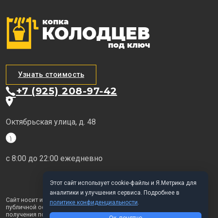
Узнать стоимость
+7 (925) 208-97-42
Октябрьская улица, д. 48
с 8:00 до 22:00 ежедневно
Этот сайт использует cookie-файлы и Я.Метрика для
аналитики и улучшения сервиса. Подробнее в
Сайт носит исключительно информационный характер и не является
политике конфиденциальности
.
публичной офертой, определяемой положениями ГК РФ. Для
получения подробной информации о наших услугах обращайтесь в